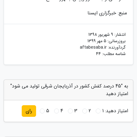
منبع: خبرگزاری ایسنا
انتشار:
9 شهریور 1398
بروزرسانی:
5 مهر 1399
گردآورنده:
aftabesaba.ir
شناسه مطلب: 44
به "45 درصد کفش کشور در آذربایجان شرقی تولید می شود"
امتیاز دهید
امتیاز دهید:
1
2
3
4
5
رای