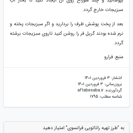
بپوشانید و چند سوراخ روی آن ایجاد کنید تا بخار آب
سبزیجات خارج گردد.
بعد از پخت پوشش ظرف را بردارید و اگر سبزیجات پخته و
نرم شده بودند گریل فر را روشن کنید تاروی سبزیجات برشته
گردد.
منبع: فرارو
انتشار:
3 فروردین 1401
بروزرسانی:
3 فروردین 1401
گردآورنده:
aftabesaba.ir
شناسه مطلب: 1795
به "طرز تهیه راتاتویی فرانسوی" امتیاز دهید