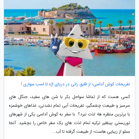
تفریحات کوش آداسی؛ از قایق رانی در دریای اژه تا اسب سواری !
کسی هست که از تماشا سواحل بکر با شن های سفید، جنگل های
سرسبز و طبیعت چشمگیر، تفریحات آبی تمام نشدنی، غذاهای خوشمزه
با برترین منظره ها؛ لذت نبرد؟. با سفر به کوش آداسی یکی از شهرهای
توریستی بینظیر ترکیه تمام لذت های یک سفر خاص را بچشید. آنجا
مملو از زیبایی هاست؛ از طبیعت گرفته تا آب...