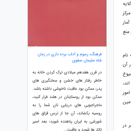
ایه
یگر با اوج گیری شمار مبتلایان و فوتی های کرونا، از 20 آبان ماه فعالیت تمام مشاغل غیرضروری در 25 مرکز
ری آمار
منع
فرهنگ، رسوم و آداب برده داری در زمان
 نام
شاه سلیمان صفوی
ر آن
در قرن هفدهم میلادی ترک کردن خانه به
یوع
خاطر رفتار های خشن و سختگیری های
ند،
پدر، ممکن بود عاقبت ناخوشی داشته باشد.
ماعی (70 درصد هزینه دستمزد و 30 درصد امور
ممکن بود از روستایتان در هلند فرار کنید،
ده تامین
ماجراجویی های دریایی تان شما را به
روسیه بکشاند، آن جا از ترس قزاق های
شورشی به ایران پناهنده شوید، بعد اسیر
مشمول و حدود 2 میلیون و 800 هزار نفر در
تاتار ها شوید و عاقبت...