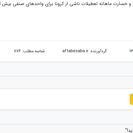
گردآورنده:
aftabesaba.ir
شناسه مطلب: 1176
د!"