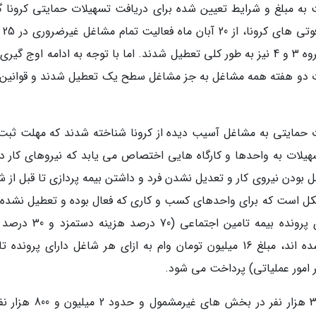
به مبلغ و شرایط تعیین شده برای دریافت تسهیلات حمایتی کرونا گل
دارند. از طرف د
استان از جمله تهران تا ساعت 18 مجاز و مشاغل گروه 3 و 4 نیز به طور کلی تعطیل شدند. اما با توجه به ادامه اوج گی
 مدت دو هفته همه مشاغل به جز مشاغل سطح یک تعطیل شدند و قوانین 
ت تسهیلات حمایتی به مشاغل آسیب دیده از کرونا شناخته شدند که مهلت ثبت
ن تسهیلات به واحدها و کارگاه هایی اختصاص می یابد که نیروهای کار د
 بودن نیروی کار و تعدیل نشدن فرد و داشتن بیمه پردازی تا قبل از ش
کل است که برای واحدهای کسب و کاری که فعال بوده و تعطیل نشده ا
مبلغ 12 میلیون تومان وام به ازای هر شاغل دارای پرونده بیمه تامین اجت
عملیاتی) و برای واحدهایی که به اجبار تعطیل شده اند، مبلغ 16 میلیون تومان وام به ازای هر شاغل دارای پرون
طبق اعلام اتاق اصناف ایران حدود 2 میلیون و 300 هزار نفر در بخش های غیر