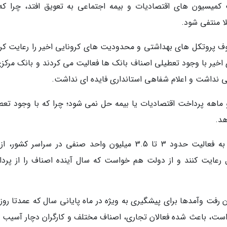
ت کمیسیون های اقتصادیات و بیمه اجتماعی به تعویق افتد، چرا که
لا منتفی شود.
با بیان اینکه حداقل 95 درصد صنوف پروتکل های بهداشتی و محدودیت های کرونایی اخیر را رعایت ک
اخیر با وجود تعطیلی اصناف بانک ها فعالیت می کردند و بانک مرکزی
تی نداشت و اعلام شفاهی استانداری فایده ای نداشت.
 ماهه پرداخت اقتصادیات یا بیمه حل نمی شود؛ چرا که با وجود تعط
هد.
نایب رئیس اتاق اصناف تهران در پایان با اشاره به فعالیت حدود 3 تا 3.5 میلیون واحد صنفی در سراسر کشو
رعایت کنند و از دولت هم خواست که سال آینده اصناف را از پرد
 رفت وآمدها برای پیشگیری به ویژه در ماه پایانی سال که عمدتا روز
است، باعث شده فعالان تجاری، اصناف مختلف و کارگران دچار آسیب 