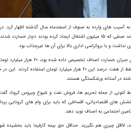
 به آسیب های وارده به صنوف از اسفندماه سال گذشته اظهار کرد: در 
مدت 57 گروه کالایی و یک میلیون و 500 هزار واحد صنفی که 15 میلیون اشتغال ایجاد کرده بودند دچار خسارت ش
داشت و با بروکراسی اداری بالا برای آن ها غیرجذاب بود.
وی با بیان اینکه از 40 هزار میلیارد تومانی که برای جبران خسارت اصناف تخصیص داده شده بود، 20
بخش گردشگری داده شد، اظهار کرد: اصناف هم فقط از هفت درصد این 20 هزار میلیارد تومان استفاده کردند. ای
ذشته در آستانه ورشکستگی هستند.
یط کنونی از جمله تحریم ها، فروش نفت و شیوع ویروس کرونا، گفت:
شش های اقتصادیاتی، اقساطی که باید برای وام های کرونایی پرد
مین اجتماعی به اصناف نوید دهد.
، لااقل چیزی هم نگیرید. حداقل حق بیمه کارفرما باید بخشیده شود