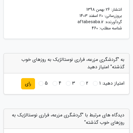
انتشار:
26 بهمن 1398
بروزرسانی:
20 اسفند 1403
گردآورنده:
aftabesaba.ir
شناسه مطلب: 460
به "گردشگری مزرعه، فراری نوستالژیک به روزهای خوب
گذشته" امتیاز دهید
امتیاز دهید:
1
2
3
4
5
رای
دیدگاه های مرتبط با "گردشگری مزرعه، فراری نوستالژیک به
روزهای خوب گذشته"