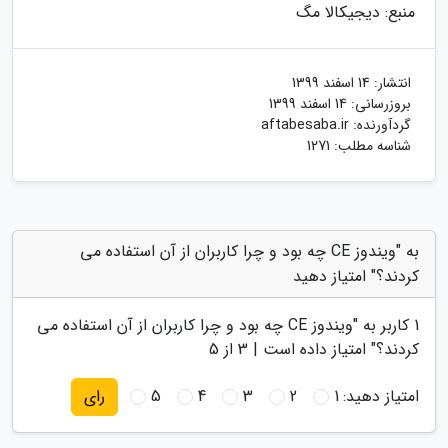
منبع: دیجیکالا مگ
انتشار:
14 اسفند 1399
بروزرسانی:
14 اسفند 1399
گردآورنده:
aftabesaba.ir
شناسه مطلب: 1271
به "ویندوز CE چه بود و چرا کاربران از آن استفاده می
کردند؟" امتیاز دهید
1
کاربر به "
ویندوز CE چه بود و چرا کاربران از آن استفاده می
کردند؟
" امتیاز داده است |
3
از 5
امتیاز دهید:
1
2
3
4
5
رای