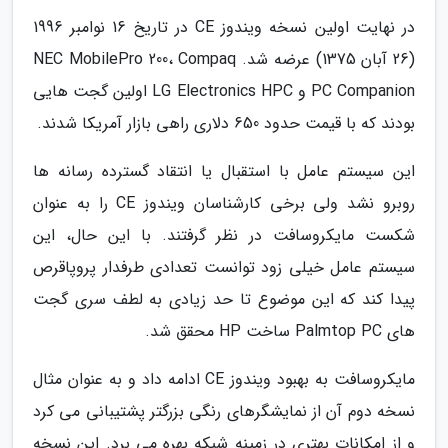
در نهایت اولین نسخه ویندوز CE در تاریخ 16 نوامبر 1996
(26 آبان 1375) عرضه شد. NEC MobilePro 200، Compaq
PC Companion و LG Electronics HPC اولین گجت هایی
بودند که با قیمت حدود 650 دلاری راهی بازار آمریکا شدند.
این سیستم عامل با استقبال یا انتقاد گسترده رسانه ها
روبرو نشد ولی برخی کارشناسان ویندوز CE را به عنوان
شکست مایکروسافت در نظر گرفتند. با این حال، این
سیستم عامل خیلی زود توانست تعدادی طرفدار پروپاقرص
پیدا کند که این موضوع تا حد زیادی به لطف سری گجت
های Palmtop PC ساخت HP محقق شد.
مایکروسافت به بهبود ویندوز CE ادامه داد و به عنوان مثال
نسخه دوم آن از نمایشگرهای رنگی بزرگتر پشتیبانی می کرد
و از امکانات بهتری در زمینه شبکه بهره می برد. این نسخه