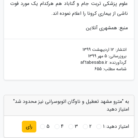
علوم پزشکی تربت جام و گناباد هم هرکدام یک مورد فوت
ناشی از بیماری کرونا را اعلام نموده اند.
منبع: همشهری آنلاین
انتشار:
12 اردیبهشت 1399
بروزرسانی:
5 مهر 1399
گردآورنده:
aftabesaba.ir
شناسه مطلب: 655
به "مترو مشهد تعطیل و ناوگان اتوبوسرانی نیز محدود شد"
امتیاز دهید
امتیاز دهید:
1
2
3
4
5
رای