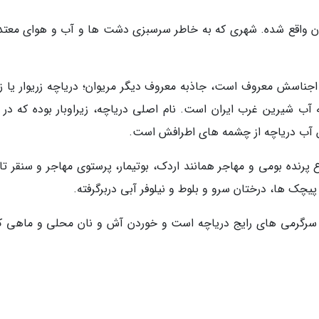
ال غربی کردستان واقع شده. شهری که به خاطر سرسبزی دشت ها و آب و هوای مع
اجناسش معروف است، جاذبه معروف دیگر مریوان؛ دریاچه زریوار یا زری
آب شیرین غرب ایران است. نام اصلی دریاچه، زیراوبار بوده که در ز
ن آب دریاچه از چشمه های اطرافش است.
ر هم در کردی یعنی دریاچه وار. بیش از 31 نوع پرنده بومی و مهاجر همانند اردک، بوتیمار، پرستوی مهاجر و سنقر 
پیچک ها، درختان سرو و بلوط و نیلوفر آبی دربرگرفته.
 متر است. قایقرانی از سرگرمی های رایج دریاچه است و خوردن آش و نان محلی و ماهی 