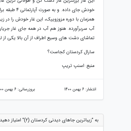
این غار بزرگترین غار دست کن و طولانی ترین غ
همزمان با دوره مزوزوییک، این غار خودش را در زیر 
آب سربرآورده. هنوز هم آب در همه جای غار جریا
تماشای دشت های وسیع اطراف از آن بالا یکی ا
سارال کردستان کجاست؟
منبع: اسنپ تریپ
انتشار:
6 بهمن 1400
بروزرسانی:
6 بهمن 1400
به "زیباترین جاهای دیدنی کردستان (2)" امتیاز دهید