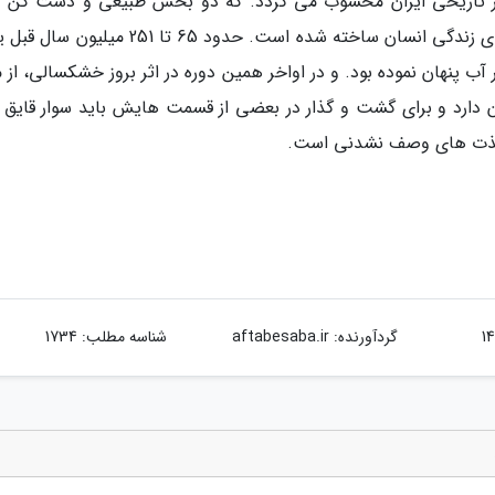
ار تاریخی ایران محسوب می گردد. که دو بخش طبیعی و دست کن را
خودش جای داده. و به صورت آپارتمانی 4 طبقه برای زندگی انسان ساخته شده است. حدود 65 تا 251
آب پنهان نموده بود. و در اواخر همین دوره در اثر بروز خشکسالی، از 
ن دارد و برای گشت و گذار در بعضی از قسمت هایش باید سوار قایق 
ز لذت های وصف نشدنی است.
گردآورنده:
aftabesaba.ir
شناسه مطلب: 1734