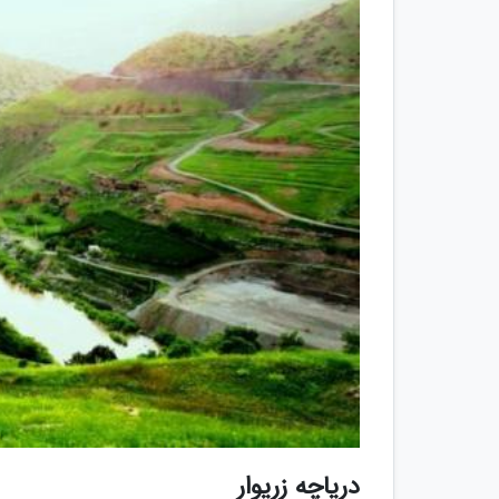
دریاچه زریوار