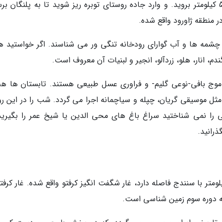
برای رسیدن به روستای دیدنی پلنگان هم باید 55 کیلومتر بروید. و وارد جاده روستای توبره ریز شوید تا به پلنگان 
 منطقه ژاورود واقع شده.
، چشمه ها و آب گوارای رودخانه تنگی ور می شناسند. اگر خواستید هم
م، انار، هلو، زردآلو، انجیر و لبنیات آن معروف است.
، موج بافی-نوعی گلیم- و فراوری عسل طبیعی هستند. تابستان ها هم
مثل موسیقی گریان، چپله و سیاچمانه اجرا می گردد. شب را در این رو
 را نمی شناختید سراغ باغ های محی الدین یا شیخ عمر را بگیرید.
رانید.
7 کیلومتری جنوب شهر دیواندره که خود 166 کیلومتر با سنندج فاصله دارد، غار شگفت انگیز کرفتو واقع شده. غار کر
ه دوره سوم زمین شناسی است.