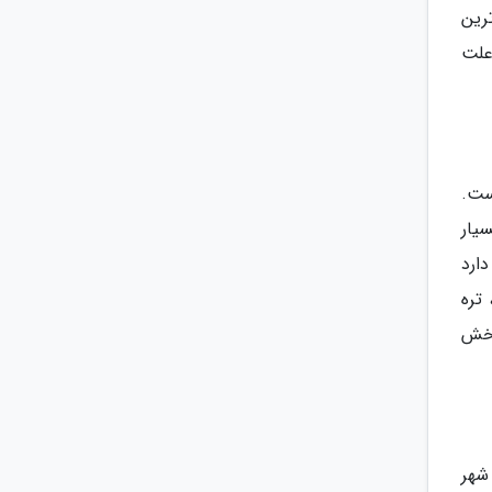
رین
علت
ست.
سیار
ارد
تره
بخش
شهر