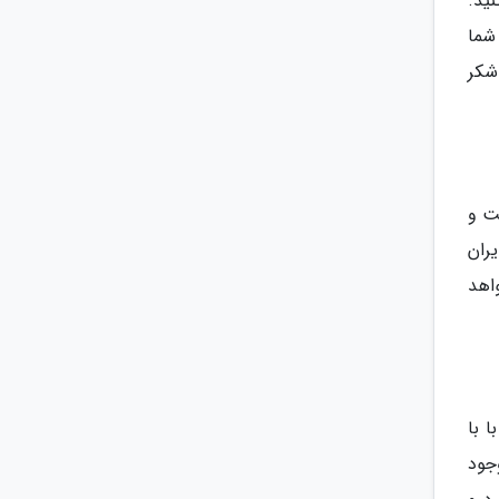
ید.
شما
شکر
ت و
ران
اهد
 با
جود