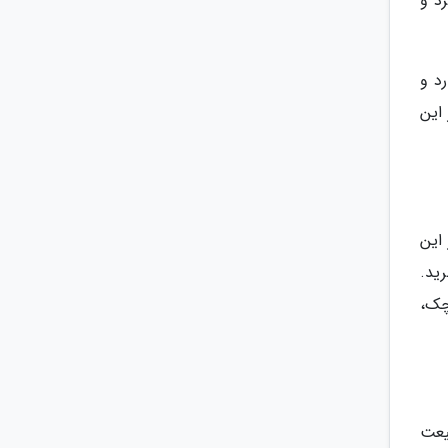
د و
 کیلومتر وسعت دارد و
 این
این
ید.
چک،
یعت