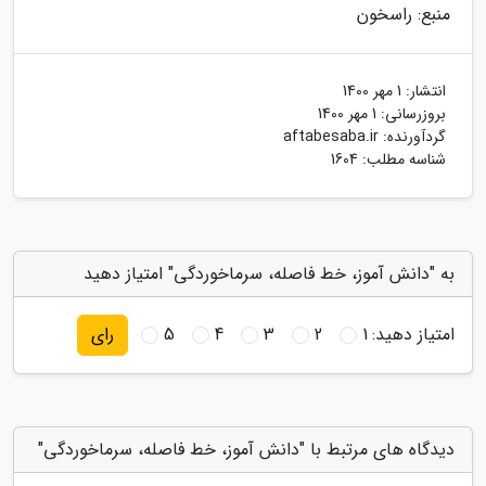
منبع: راسخون
انتشار:
1 مهر 1400
بروزرسانی:
1 مهر 1400
گردآورنده:
aftabesaba.ir
شناسه مطلب: 1604
به "دانش آموز، خط فاصله، سرماخوردگی" امتیاز دهید
امتیاز دهید:
1
2
3
4
5
رای
دیدگاه های مرتبط با "دانش آموز، خط فاصله، سرماخوردگی"