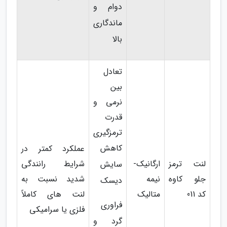
دوام و
ماندگاری
بالا
تعادل
بین
نرمی و
قدرت
ترمزگیری
کاهش
عملکرد کمتر در
لنت ترمز
ارگانیک-
شرایط رانندگی
سایش
جلو کاوه
نیمه
شدید نسبت به
دیسک
کد 011
متالیک
لنت های کاملاً
فراوری
فلزی یا سرامیکی
گرد و