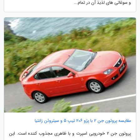
و سوغاتی های لذیذ آن در تمام...
مقایسه پروتون جن 2 با پژو 206 تیپ 5 و سیتروئن زانتیا
پروتون جن 2 خودرویی اسپرت و با ظاهری مجذوب کننده است. این