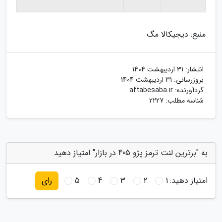
منبع: دیجیکالا مگ
انتشار:
31 اردیبهشت 1404
بروزرسانی:
31 اردیبهشت 1404
گردآورنده:
aftabesaba.ir
شناسه مطلب: 2227
به "برترین لنت ترمز پژو 405 در بازار" امتیاز دهید
امتیاز دهید:
1
2
3
4
5
رای