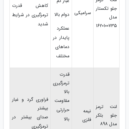
غبار کم
کاهش قدرت
جلو تکستار
سرامیکی
دوام بالا
ترمزگیری در شرایط
مدل
شدید
1620100735
عملکرد
پایدار در
دماهای
مختلف
قدرت
ترمزگیری
بالا
فراوری گرد و غبار
مقاومت
لنت ترمز
بیشتر
حرارتی
نیمه
جلو بلکر
صدای بیشتر در
بالا
فلزی
مدل 898
ترمزگیری