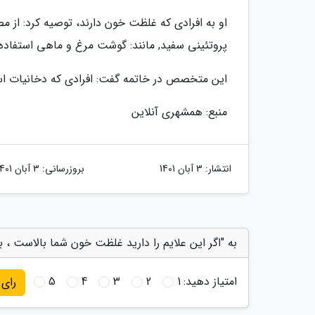
او به افرادی که غلظت خون دارند، توصیه کرد: از م
پروتئینی سفید, مانند: گوشت مرغ و ماهی استفاده
این متخصص در خاتمه گفت: افرادی که دخانیات استف
منبع: همشهری آنلاین
انتشار:
3 آبان 1401
بروزرسانی:
3 آبان 1401
به "اگر این علایم را دارید غلظت خون شما بالاست ، 
امتیاز دهید:
1
2
3
4
5
رای