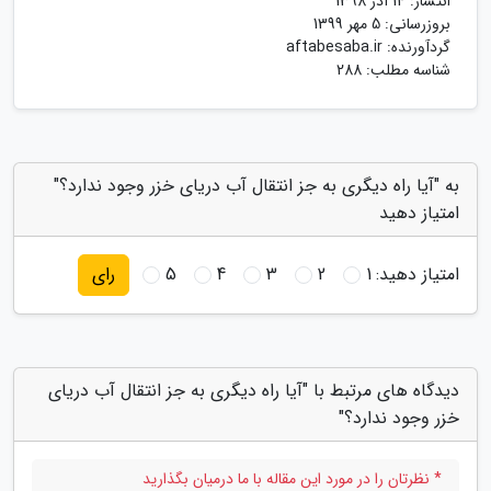
انتشار:
14 آذر 1398
بروزرسانی:
5 مهر 1399
گردآورنده:
aftabesaba.ir
شناسه مطلب: 288
به "آیا راه دیگری به جز انتقال آب دریای خزر وجود ندارد؟"
امتیاز دهید
امتیاز دهید:
1
2
3
4
5
رای
دیدگاه های مرتبط با "آیا راه دیگری به جز انتقال آب دریای
خزر وجود ندارد؟"
* نظرتان را در مورد این مقاله با ما درمیان بگذارید