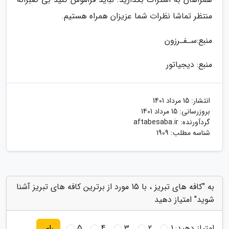
منتظر تماشا نظرات شما عزیزان همراه هستیم.
منبع:سـفـرزون
منبع: دیجیاتور
انتشار:
15 مرداد 1401
بروزرسانی:
15 مرداد 1401
گردآورنده:
aftabesaba.ir
شناسه مطلب: 1909
به "کافه های تبریز ، با 15 مورد از برترین کافه های تبریز آشنا
شوید" امتیاز دهید
امتیاز دهید:
1
2
3
4
5
رای