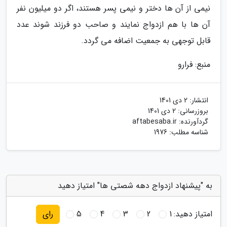
نیمی از آن ها دختر و نیمی پسر هستند، اگر دو میلیون نفر
آن ها با هم ازدواج نمایند و صاحب دو فرزند شوند عدد
قابل توجهی به جمعیت اضافه می گردد.
منبع: فرارو
انتشار:
2 دی 1401
بروزرسانی:
2 دی 1401
گردآورنده:
aftabesaba.ir
شناسه مطلب: 1976
به "پیشنهاد ازدواج دهه شصتی ها" امتیاز دهید
امتیاز دهید:
1
2
3
4
5
رای