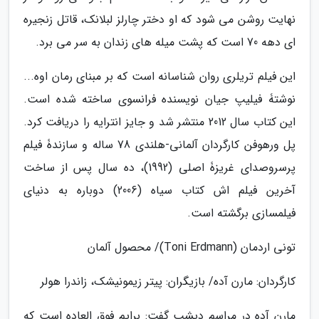
نهایت روشن می شود که او دختر چارلز لبلانک، قاتل زنجیره
ای دهه 70 است که پشت میله های زندان به سر می برد.
این فیلم تریلری روان شناسانه است که بر مبنای رمان اوه...
نوشتۀ فیلیپ جیان نویسنده فرانسوی ساخته شده است.
این کتاب سال 2012 منتشر شد و جایز انترایه را دریافت کرد.
پل ورهوفن کارگردان آلمانی-هلندی 78 ساله و سازندۀ فیلم
پرسروصدای غریزۀ اصلی (1992)، ده سال پس از ساخت
آخرین فیلم اش کتاب سیاه (2006) دوباره به دنیای
فیلمسازی برگشته است.
تونی اردمان (Toni Erdmann)/ محصول آلمان
کارگردان: مارن آده/ بازیگران: پیتر زیمونیشک، زاندرا هولر
مارن آده در مراسم دیشب گفت: برایم فوق العاده است که