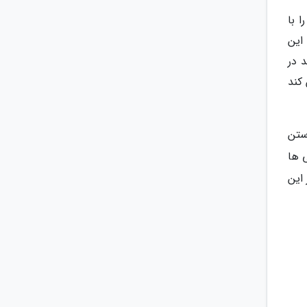
 با
این
 در
کند
وستن
 ها
 این