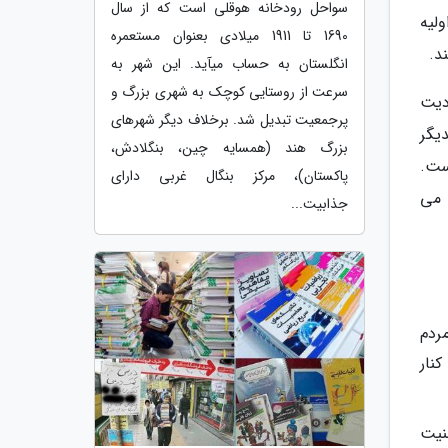
سواحل رودخانه هوقلی است که از سال
لیه
1690 تا 1911 میلادی بعنوان مستعمره
د.
انگلستان به حساب میآید. این شهر به
سرعت از روستایی کوچک به شهری بزرگ و
دیت
پرجمعیت تبدیل شد. برخلاف دیگر شهرهای
یگر
بزرگ هند (همسایه چین، بنگلادش،
ست.
پاکستان)، مرکز بنگال غربی دارای
 می
جذابیت...
ردم
نار
نیت