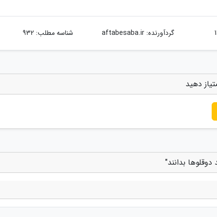
گردآورنده:
aftabesaba.ir
شناسه مطلب: 932
تیاز دهید
دوقلوها بدانند"