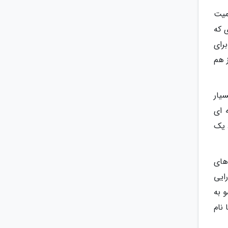
میت
ی که
رای
ز هم
سیار
 ای
 یک
های
رایی
 به
نام