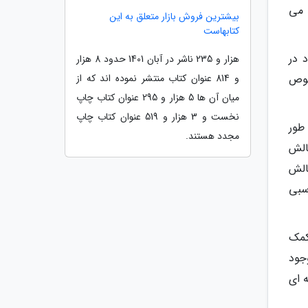
د می
بیشترین فروش بازار متعلق به این
کتابهاست
 در
هزار و 235 ناشر در آبان 1401 حدود 8 هزار
و 814 عنوان کتاب منتشر نموده اند که از
صوص
میان آن ها 5 هزار و 295 عنوان کتاب چاپ
نخست و 3 هزار و 519 عنوان کتاب چاپ
طور
مجدد هستند.
الش
الش
سبی
 کمک
جود
ه ای