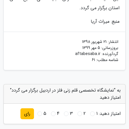
استان برگزار می گردد.
منبع: میراث آریا
انتشار:
21 شهریور 1398
بروزرسانی:
5 مهر 1399
گردآورنده:
aftabesaba.ir
شناسه مطلب: 61
به "نمایشگاه تخصصی قلم زنی فلز در اردبیل برگزار می گردد"
امتیاز دهید
امتیاز دهید:
1
2
3
4
5
رای