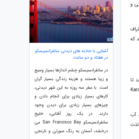
کی و
راف
 که
آشنایی با جاذبه های دیدنی سانفرانسیسکو
در هفتاد و دو ساعت
در سانفرانسیسکو چشم اندازها بسیار وسیع
و زیبا هستند و هزینه زندگی بسیار گران
 تا
است. با سفر سه روزه به این شهر دیدنی،
منطقه The Kitchen، Cikcilli Fish House و Kardelen
کارهای بسیار زیادی برای انجام دادن و
چیزهای بسیار زیادی برای دیدن وجود
دارند. در یک روز آفتابی، خلیج
 آب
سانفرانسیسکو San Francisco Bay می
لذت
درخشد، آسمان به رنگ صورتی و نارنجی