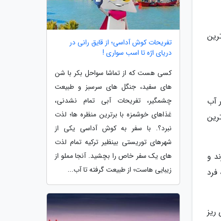
رین
تفریحات کوش آداسی؛ از قایق رانی در
دریای اژه تا اسب سواری !
کسی هست که از تماشا سواحل بکر با شن
های سفید، جنگل های سرسبز و طبیعت
ر آب
چشمگیر، تفریحات آبی تمام نشدنی،
غذاهای خوشمزه با برترین منظره ها؛ لذت
رین
نبرد؟. با سفر به کوش آداسی یکی از
شهرهای توریستی بینظیر ترکیه تمام لذت
د و
های یک سفر خاص را بچشید. آنجا مملو از
زیبایی هاست؛ از طبیعت گرفته تا آب...
فرد
ریز