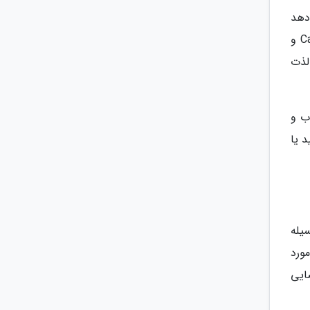
دهد
که از غذاهای خوشمزه ترکی لذت ببرند. بعضی از برترین رستوران های این منطقه Can Baba Balıkçısı، Chefs İskender و
 لذت
ب و
 یا
یله
ورد
ایی