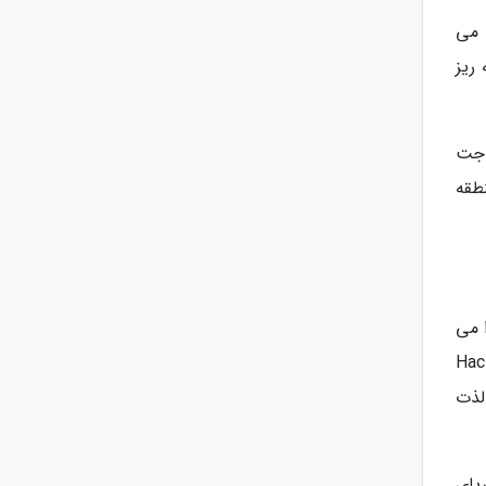
ه می
ریز
 جت
طقه
 می
Hacı Dayı، Ala
 لذت
دریای