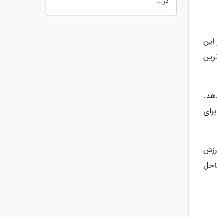
در...
این
رین
هد.
رای
رزش
احل