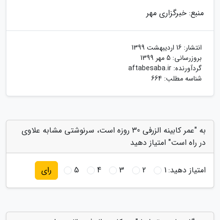
منبع: خبرگزاری مهر
انتشار:
16 اردیبهشت 1399
بروزرسانی:
5 مهر 1399
گردآورنده:
aftabesaba.ir
شناسه مطلب: 664
به "عمر کابینه الزرفی 30 روزه است، سرنوشتی مشابه علاوی
در راه است" امتیاز دهید
امتیاز دهید:
1
2
3
4
5
رای