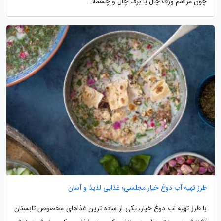
چون مراسم ورف چال یا برف چال و چشمه...
طرز تهیه آب دوغ خیار مجلسی؛ غذایی لذیذ و آسان
با طرز تهیه آب دوغ خیار، یکی از ساده ترین غذاهای مخصوص تابستان