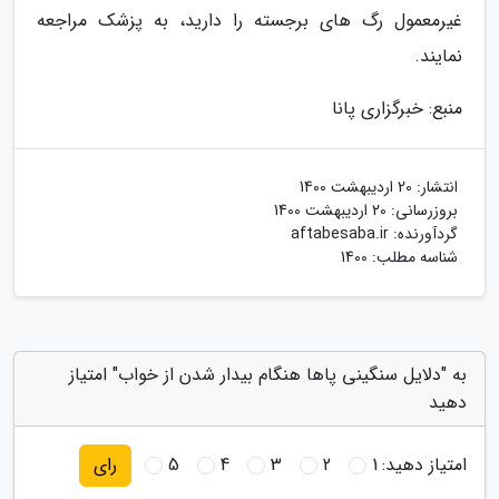
غیرمعمول رگ های برجسته را دارید، به پزشک مراجعه
نمایند.
منبع: خبرگزاری پانا
انتشار:
20 اردیبهشت 1400
بروزرسانی:
20 اردیبهشت 1400
گردآورنده:
aftabesaba.ir
شناسه مطلب: 1400
به "دلایل سنگینی پاها هنگام بیدار شدن از خواب" امتیاز
دهید
امتیاز دهید:
1
2
3
4
5
رای