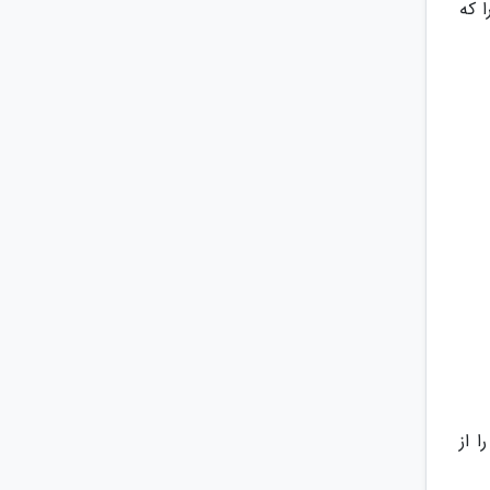
 که
 از