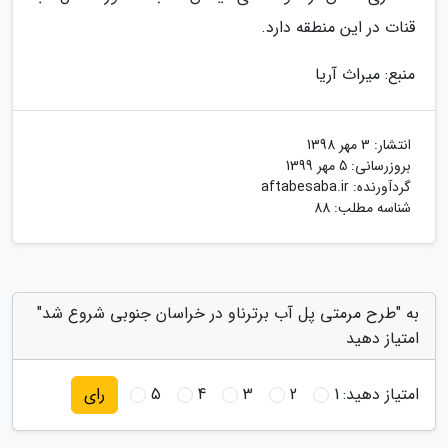
قنات در این منطقه دارد.
منبع: میراث آریا
انتشار:
3 مهر 1398
بروزرسانی:
5 مهر 1399
گردآورنده:
aftabesaba.ir
شناسه مطلب: 88
به "طرح مرمتی پل آب برترناو در خراسان جنوبی شروع شد"
امتیاز دهید
امتیاز دهید:
1
2
3
4
5
رای