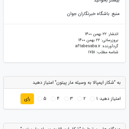
بیشتر بخوانید
منبع: باشگاه خبرنگاران جوان
انتشار:
22 بهمن 1400
بروزرسانی:
22 بهمن 1400
گردآورنده:
aftabesaba.ir
شناسه مطلب: 1751
به "شکار ایمپالا به وسیله مار پیتون" امتیاز دهید
امتیاز دهید:
1
2
3
4
5
رای