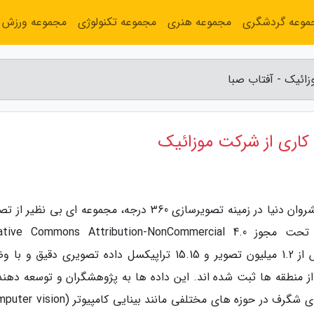
موعه گردشگری
مجموعه هنری
مجموعه تکنولوژی
مجموعه ورزش
به گزارش آفتاب صبا، موزائیک Mosaic، یکی از پیشروان دنیا در زمینه تصویرسازی 360 درجه، مجموعه ای بی نظ
پراگ را برای استفاده غیرتجاری و تحقیقاتی تحت مجوز e Commons Attribution-NonCommercial 4.0
International منتشر نموده. این پروژه شامل بیش از 1.2 میلیون تصویر و 15.15 تراپیکسل داده تصویری دقیق
سانتی متر در بسیاری از منطقه ها ثبت شده اند. این داده ها به پژوهشگران و توسعه ده