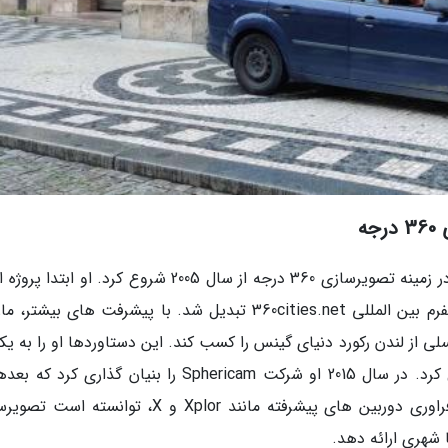
ه
جفری مارتین، مدیرعامل موزائیک، فعالیت خود را در زمینه تصویرسازی 360 درجه از سال 2005 شروع کرد. او ا
نام prague360 راه اندازی کرد که به سرعت به پلتفرم بین المللی 360cities.net تبدیل شد. با پیشرفت های بی
 2014 با ثبت تصویری 320 گیگاپیکسلی از لندن رکورد دنیای گینس را کسب کند. این دستاوردها او را به ی
پیشگامان در فناوری تصویرسازی 360 درجه تبدیل کرد. در سال 2015 او شرکت Sphericam را بنیان گذاری ک
موزائیک تبدیل شد، شرکتی که در حال حاضر با فراوری دوربین های پیشرفته مانند Xplor و X، توانس
 شهری ارائه دهد.