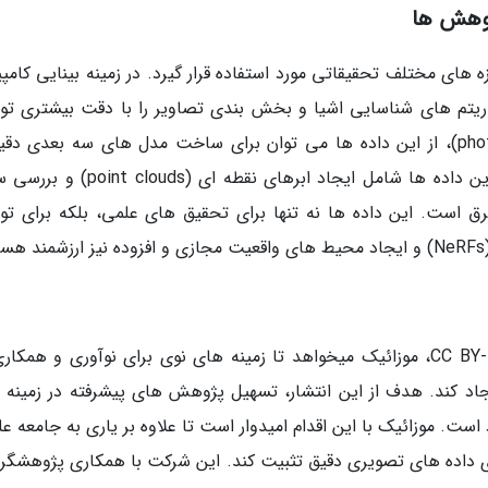
ژوهش ها
 های مختلف تحقیقاتی مورد استفاده قرار گیرد. در زمینه بینایی کامپی
وریتم های شناسایی اشیا و بخش بندی تصاویر را با دقت بیشتری تو
دهند. بعلاوه، در حوزه فتوگرامتری (photogrammetry)، از این داده ها می توان برای ساخت مدل های سه بعدی د
محیط های شهری استفاده کرد. دیگر کاربردهای این داده ها شامل ایجاد ابرهای نقطه ای
است. این داده ها نه تنها برای تحقیق های علمی، بلکه برای تو
با انتشار این مجموعه تصاویر تحت مجوز CC BY-NC 4.0، موزائیک میخواهد تا زمینه های نوی برای نوآوری و هم
اد کند. هدف از این انتشار، تسهیل پژوهش های پیشرفته در زمینه 
 است. موزائیک با این اقدام امیدوار است تا علاوه بر یاری به جامعه ع
اوری داده های تصویری دقیق تثبیت کند. این شرکت با همکاری پژوهشگرا