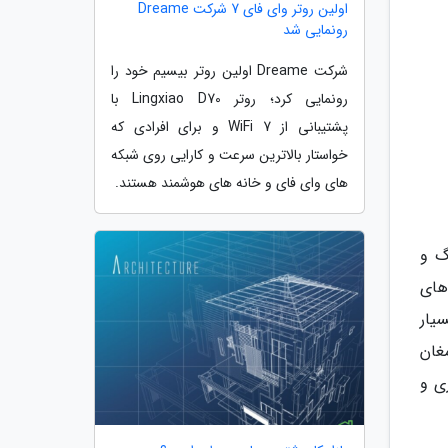
اولین روتر وای فای 7 شرکت Dreame
رونمایی شد
شرکت Dreame اولین روتر بیسیم خود را
رونمایی کرد؛ روتر Lingxiao D70 با
پشتیبانی از WiFi 7 و برای افرادی که
خواستار بالاترین سرعت و کارایی روی شبکه
های وای فای و خانه های هوشمند هستند.
پراگ و
های
 دقت بسیار
 داده را به ارمغان
ی و