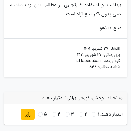
برداشت و استفاده غیرتجاری از مطالب این وب سایت،
حتی بدون ذکر منبع آزاد است.
منبع: دالاهو
انتشار:
27 شهریور 1401
بروزرسانی:
27 شهریور 1401
گردآورنده:
aftabesaba.ir
شناسه مطلب: 1936
به "حیات وحش، گورخر ایرانی" امتیاز دهید
امتیاز دهید:
1
2
3
4
5
رای