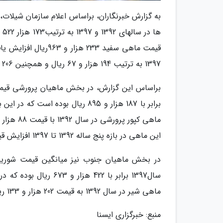
به گزارش خبرنگاران، براساس اعلام سازمان شیلا
1397 به ترتیب 194 هزار و 67 ریال و همچنین 206 هزار و 732 ریال افزایش یافته است.
این ماهی در بازه پنج ساله 1392 تا 1397 افزایش قیمت 82 هزار و 852 ریالی را تجربه کرده است.
ماهی شیر در سال 1392 به قیمت 202 هزار و 133 ریال و در سال 1397 به قیمت 435 هزار و 493 ریال به فروش رسیده است.
منبع: خبرگزاری ایسنا