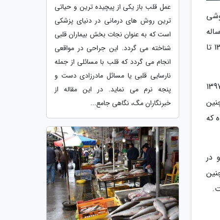
عمل قلب باز یکی از پیچیده ترین و حیاتی
وشی
ترین روش های درمانی در دنیای پزشکی
پنج ساله
است که به عنوان نجات بخش بیماران قلبی
قیمت ماهی سفید 233 هزار و 963ریال افزایش یافته است. همچنین قیمت ماهی های کفال و کپور نیز در بازه زمانی 1392 تا
شناخته می گردد. این جراحی در مواقعی
انجام می گردد که قلب با مسائلی از جمله
نارسایی قلبی یا مسائل مادرزادی دست و
رش، در بخش ماهیان پرورشی قیمت ماهی قزل آلا در سال 1392 برابر با 103هزار و 514 ریال و در سال 1397
پنجه نرم می نماید. در این مقاله از
 است. همچنین
خبرنگاران مگ، نگاهی جامع...
یال به فروش رسیده که
ل 1392 برابر با 237 هزار و 959 ریال و در
ده است. همچنین