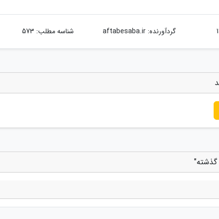
گردآورنده:
aftabesaba.ir
شناسه مطلب: 573