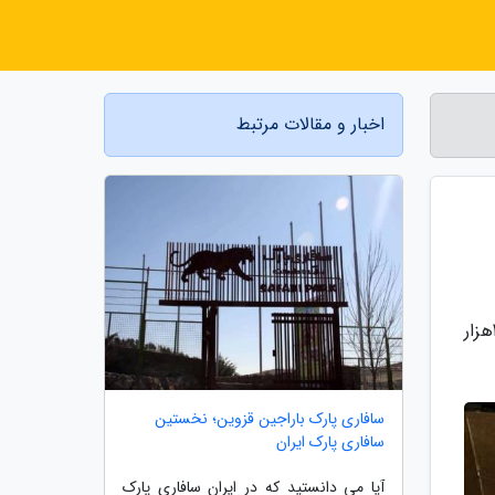
اخبار و مقالات مرتبط
به گزارش آفتاب صبا، میانگین قیمت ماهی های سفید، قزل آلا و شوریده درسال گذشته در خرده فروشی ها به ترتیب 407هزار
سافاری پارک باراجین قزوین؛ نخستین
سافاری پارک ایران
آیا می دانستید که در ایران سافاری پارک