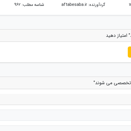
گردآورنده:
aftabesaba.ir
شناسه مطلب: 962
امتیاز دهید
ی تخصصی می شوند"