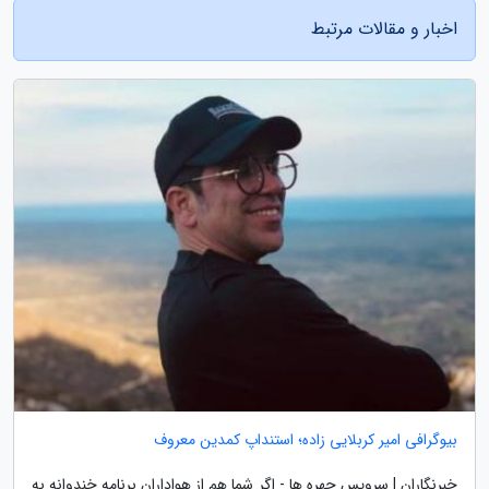
اخبار و مقالات مرتبط
بیوگرافی امیر کربلایی زاده؛ استنداپ کمدین معروف
خبرنگاران | سرویس چهره ها - اگر شما هم از هواداران برنامه خندوانه به