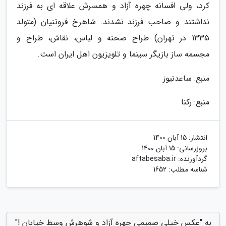
کرد، ولی افسانه چهره آزاد و همسرش علاقه ای به فرزند
نداشتند و صاحب فرزند نشدند. شاهرخ فروتنیان (متولد
1335 در تهران) طراح صحنه و لباس، نقاش، طراح و
مجسمه ساز بازیگر سینما و تلویزیون اهل ایران است.
منبع: ساعدنیوز
منبع: رکنا
انتشار:
15 آبان 1400
بروزرسانی:
15 آبان 1400
گردآورنده:
aftabesaba.ir
شناسه مطلب: 1652
به "عکس خیلی صمیمی چهره آزاد و شوهرش وسط خیابان !"