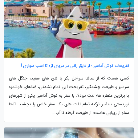
تفریحات کوش آداسی؛ از قایق رانی در دریای اژه تا اسب سواری !
کسی هست که از تماشا سواحل بکر با شن های سفید، جنگل های
سرسبز و طبیعت چشمگیر، تفریحات آبی تمام نشدنی، غذاهای خوشمزه
با برترین منظره ها؛ لذت نبرد؟. با سفر به کوش آداسی یکی از شهرهای
توریستی بینظیر ترکیه تمام لذت های یک سفر خاص را بچشید. آنجا
مملو از زیبایی هاست؛ از طبیعت گرفته تا آب...