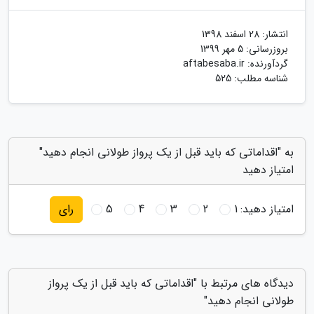
انتشار:
28 اسفند 1398
بروزرسانی:
5 مهر 1399
گردآورنده:
aftabesaba.ir
شناسه مطلب: 525
به "اقداماتی که باید قبل از یک پرواز طولانی انجام دهید"
امتیاز دهید
امتیاز دهید:
1
2
3
4
5
رای
دیدگاه های مرتبط با "اقداماتی که باید قبل از یک پرواز
طولانی انجام دهید"