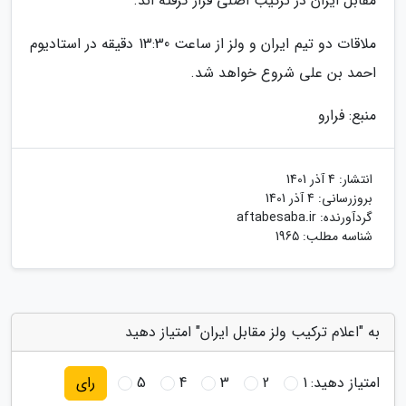
مقابل ایران در ترکیب اصلی قرار گرفته اند.
ملاقات دو تیم ایران و ولز از ساعت 13:30 دقیقه در استادیوم
احمد بن علی شروع خواهد شد.
منبع: فرارو
انتشار:
4 آذر 1401
بروزرسانی:
4 آذر 1401
گردآورنده:
aftabesaba.ir
شناسه مطلب: 1965
به "اعلام ترکیب ولز مقابل ایران" امتیاز دهید
امتیاز دهید:
1
2
3
4
5
رای