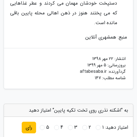
دستپخت خودشان مهمان می کردند و عطر غذاهایی
که می پختند هنوز در ذهن اهالی محله پایین باقی
مانده است.
منبع: همشهری آنلاین
انتشار:
22 مهر 1398
بروزرسانی:
5 مهر 1399
گردآورنده:
aftabesaba.ir
شناسه مطلب: 147
به "اشکنه نذری روی تخت تکیه پایین" امتیاز دهید
امتیاز دهید:
1
2
3
4
5
رای