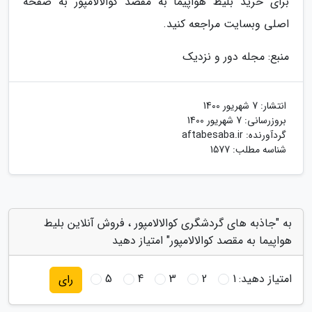
برای خرید بلیط هواپیما به مقصد کوالالامپور به صفحه
اصلی وبسایت مراجعه کنید.
منبع: مجله دور و نزدیک
انتشار:
7 شهریور 1400
بروزرسانی:
7 شهریور 1400
گردآورنده:
aftabesaba.ir
شناسه مطلب: 1577
به "جاذبه های گردشگری کوالالامپور ، فروش آنلاین بلیط
هواپیما به مقصد کوالالامپور" امتیاز دهید
امتیاز دهید:
1
2
3
4
5
رای