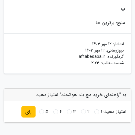
پ
منبع: برترین ها
انتشار:
12 مهر 1403
بروزرسانی:
12 مهر 1403
گردآورنده:
aftabesaba.ir
شناسه مطلب: 2123
به "راهنمای خرید مچ بند هوشمند" امتیاز دهید
امتیاز دهید:
1
2
3
4
5
رای