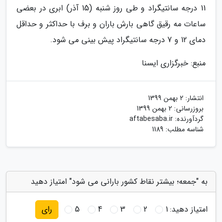
11 درجه سانتیگراد و طی روز شنبه (15 آذر) ابری در بعضی
ساعات مه رقیق گاهی بارش باران و برف با حداکثر و حداقل
دمای 12 و 7 درجه سانتیگراد پیش بینی می شود.
منبع: خبرگزاری ایسنا
انتشار:
2 بهمن 1399
بروزرسانی:
2 بهمن 1399
گردآورنده:
aftabesaba.ir
شناسه مطلب: 1189
به "جمعه؛ بیشتر نقاط کشور بارانی می شود" امتیاز دهید
امتیاز دهید:
1
2
3
4
5
رای