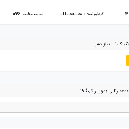
گردآورنده:
aftabesaba.ir
شناسه مطلب: 1246
کینگ!" امتیاز دهید
غدغه زنانی بدون رنکینگ!"