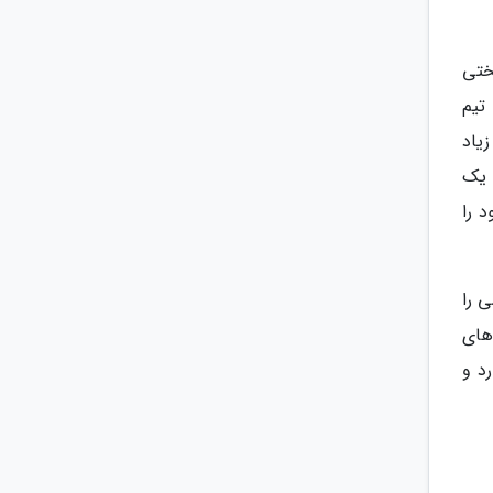
ختی
تیم
یاد
 یک
 را
ی را
های
د و