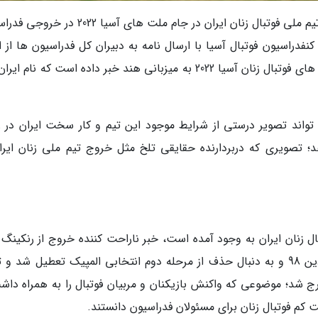
به گزاش خبرنگاران، به تازگی خبری در مورد حضور تیم ملی فوتبال زنان ایران در جام ملت های آسیا
نفدراسیون فوتبال آسیا با ارسال نامه به دبیران کل فدراسیون ها از ا
آمادگی تیمهای شرکت کننده در مسابقات جام ملت های فوتبال زنان آسیا 2022 به میزبانی هند خبر داده است که نا
تواند تصویر درستی از شرایط موجود این تیم و کار سخت ایران در ز
؛ تصویری که دربردارنده حقایقی تلخ مثل خروج تیم ملی زنان ایران
 زنان ایران به وجود آمده است، خبر ناراحت کننده خروج از رنکینگ ف
بود. از آنجایی که تیم ملی ایران از تاریخ 20 فروردین 98 و به دنبال حذف از مرحله دوم انتخابی المپیک تعطیل شد 
ارج شد؛ موضوعی که واکنش بازیکنان و مربیان فوتبال را به همراه داش
ت کم فوتبال زنان برای مسئولان فدراسیون دانستند.